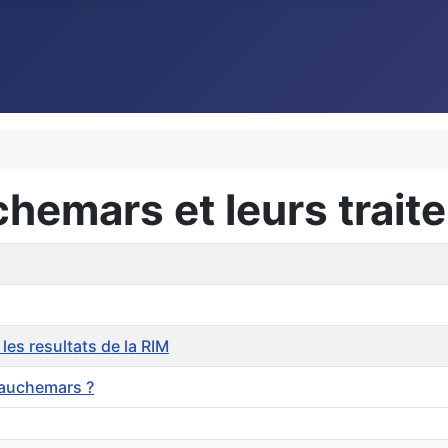
chemars et leurs trai
es resultats de la RIM
 cauchemars ?